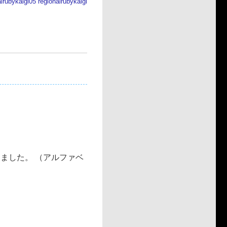
irubykaigi05
regionalrubykaigi
りました。 （アルファベ