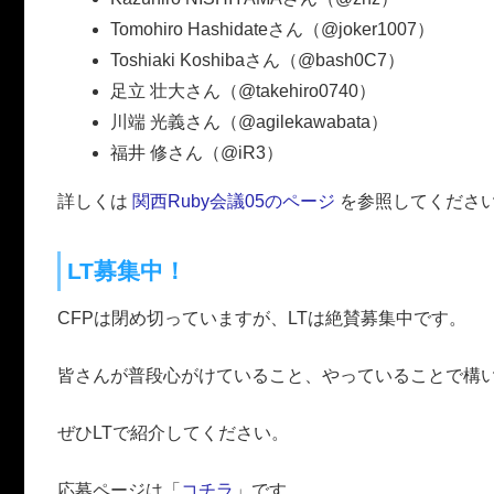
Tomohiro Hashidateさん（@joker1007）
Toshiaki Koshibaさん（@bash0C7）
足立 壮大さん（@takehiro0740）
川端 光義さん（@agilekawabata）
福井 修さん（@iR3）
詳しくは
関西Ruby会議05のページ
を参照してくださ
LT募集中！
CFPは閉め切っていますが、LTは絶賛募集中です。
皆さんが普段心がけていること、やっていることで構
ぜひLTで紹介してください。
応募ページは「
コチラ
」です。