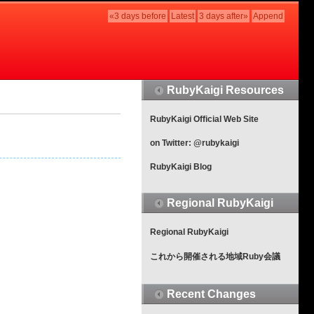
«3 days before
Latest
3 days after»
Append
RubyKaigi Resources
RubyKaigi Official Web Site
on Twitter: @rubykaigi
RubyKaigi Blog
Regional RubyKaigi
Regional RubyKaigi
これから開催される地域Ruby会議
Recent Changes