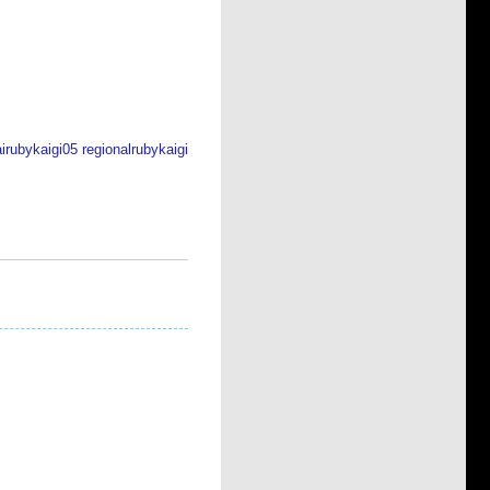
irubykaigi05
regionalrubykaigi