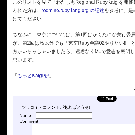
このリストを見て「わたしもRegional RubyKaigiを開
われた方は、
redmine.ruby-lang.org の記述
を参考に、是
げてください。
ちなみに、東京については、第1回はかくたにが実行委
が、第2回は私以外でも「東京Ruby会議02やりたい!!
方がいらっしゃいましたら、遠慮なくMLで意志を表明
思います。
「
もっとKaigiを!
」
ツッコミ・コメントがあればどうぞ!
Name:
Comment: