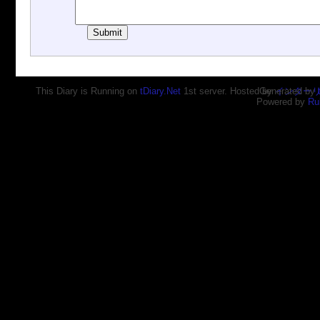
This Diary is Running on
tDiary.Net
1st server. Hosted by
Generated by
インター
Powered by
Ru