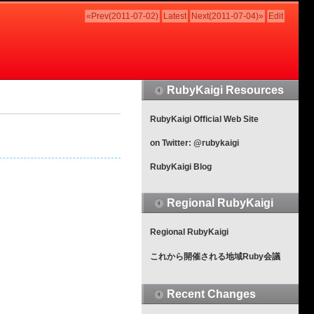
«Prev(2011-07-02)
Latest
Next(2011-07-04)»
Edit
RubyKaigi Resources
RubyKaigi Official Web Site
on Twitter: @rubykaigi
RubyKaigi Blog
Regional RubyKaigi
Regional RubyKaigi
これから開催される地域Ruby会議
Recent Changes