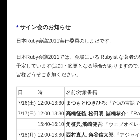
*
サイン会のお知らせ
日本Ruby会議2011実行委員のしまだです。
日本Ruby会議2011では、会場にいる Rubyist
予定しています(追加・変更となる場合がありますので、ご
皆様どうぞご参加ください。
日
時
名前:対象書籍
7/16(土)
12:00-13:30
まつもとゆきひろ
:『7つの言語
7/17(日)
12:00-13:30
高橋征義
,
松田明
,
諸橋恭介
:『R
15:40-16:10
角征典
,
濱崎健吾
:『ウェブオペレ
7/18(月)
12:00-13:30
西村直人
,
角谷信太郎
:『アジャイ