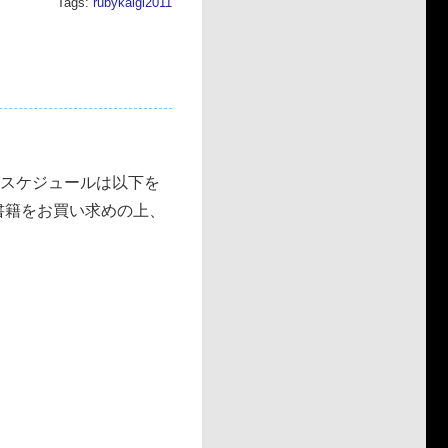
Tags:
rubykaigi2011
よびスケジュールは以下を
の書籍をお買い求めの上、