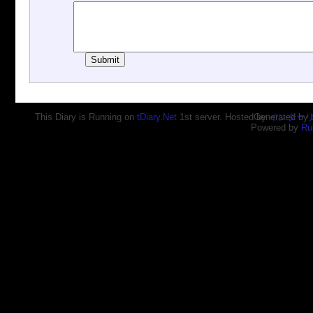
This Diary is Running on
tDiary.Net
1st server. Hosted by
Generated by
インター
Powered by
Ru