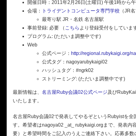
開催日時：2011年2月26日(土曜日) 午後1時から午
会場：
トライデントコンピュータ専門学校
（JR
最寄り駅 JR・名鉄 名古屋駅
事前登録: 必要 （
こちら
より登録受付をしていま
プログラム: (ただいま調整中です)
Web
公式ページ：
http://regional.rubykaigi.org/
公式タグ：nagoyarubykaigi02
ハッシュタグ：#ngrk02
ストリーミング: (ただいま調整中です)
最新情報は、
名古屋Ruby会議02公式ページ
及びRubyK
いたします。
名古屋Ruby会議02で発表してやるぞというRubyistを
す。希望者はnagoya02 _at_ rubykaigi.orgまで、
要）と希望時間をご記入のうえご連絡下さい。応募多数