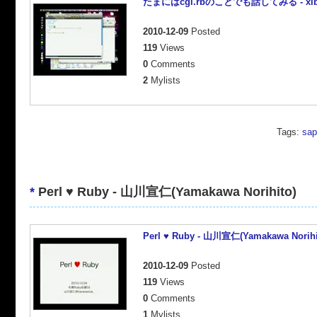
たまにはcgi.rbのことでも話してみる - xib
2010-12-09
Posted
119
Views
0
Comments
2
Mylists
Tags:
sap
*
Perl ♥ Ruby - 山川宣仁(Yamakawa Norihito)
Perl ♥ Ruby - 山川宣仁(Yamakawa Norihi
2010-12-09
Posted
119
Views
0
Comments
1
Mylists