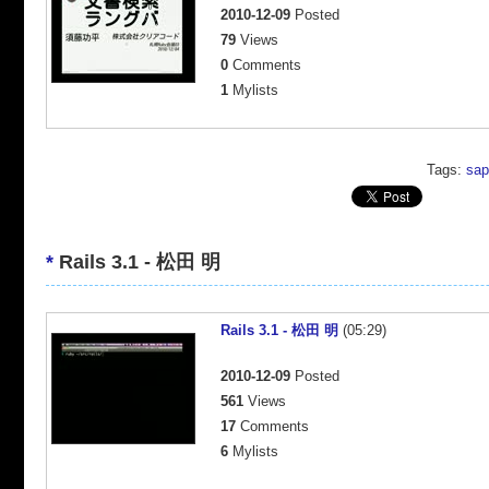
2010-12-09
Posted
79
Views
0
Comments
1
Mylists
Tags:
sap
*
Rails 3.1 - 松田 明
Rails 3.1 - 松田 明
(05:29)
2010-12-09
Posted
561
Views
17
Comments
6
Mylists