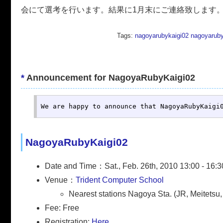
会にて選考を行います。結果に1月末にご連絡致します
Tags:
nagoyarubykaigi02
nagoyaruby
*
Announcement for NagoyaRubyKaigi02
We are happy to announce that NagoyaRubyKaigi
NagoyaRubyKaigi02
Date and Time：Sat., Feb. 26th, 2010 13:00 - 16:3
Venue：
Trident Computer School
Nearest stations Nagoya Sta. (JR, Meitetsu,
Fee: Free
Registration:
Here