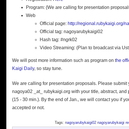
Program: (We are calling for presentation proposal
Web
Official page:
http://regional.rubykaigi.org/
Official tag: nagoyarubykaigi02
Hash tag: #ngrk02
Video Streaming: (Plan to broadcast via Us
We will post more information such as program on
the off
Kaigi Daily
, so stay tune.
We are calling for presentation proposals. Please submit 
nagoya02 _at_ rubykaigi.org with your title, abstract, and
(15 - 30 min.). By the end of Jan., we will contact you if yo
accepted or not.
Tags:
nagoyarubykaigi02
nagoyarubykaigi
re