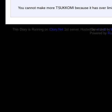
You cannot make more TSUKKOMI because it has over limi
This Diary is Running on
tDiary.Net
1st server. Hosted by
Generated by
インター
Powered by
Ru