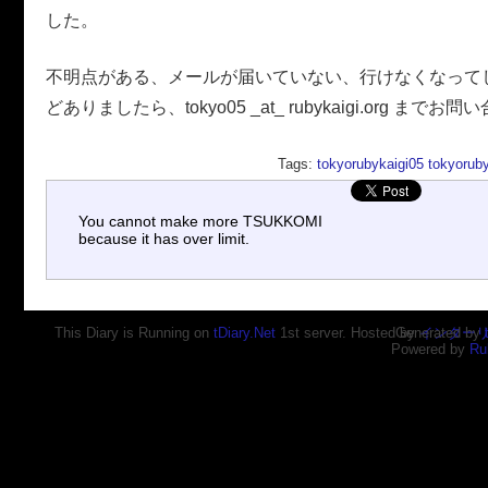
した。
不明点がある、メールが届いていない、行けなくなって
どありましたら、tokyo05 _at_ rubykaigi.org まで
Tags:
tokyorubykaigi05
tokyoruby
You cannot make more TSUKKOMI
because it has over limit.
This Diary is Running on
tDiary.Net
1st server. Hosted by
Generated by
インター
Powered by
Ru